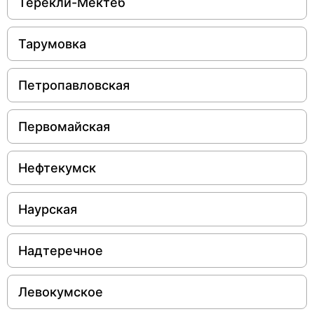
Терекли-Мектеб
Тарумовка
Петропавловская
Первомайская
Нефтекумск
Наурская
Надтеречное
Левокумское