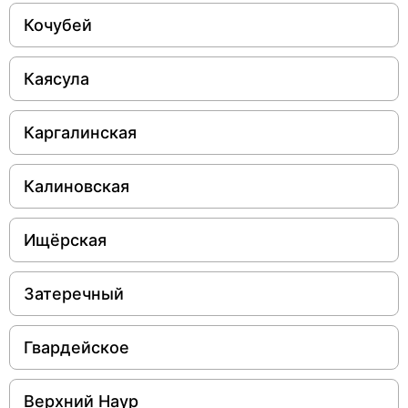
Кочубей
Каясула
Каргалинская
Калиновская
Ищёрская
Затеречный
Гвардейское
Верхний Наур