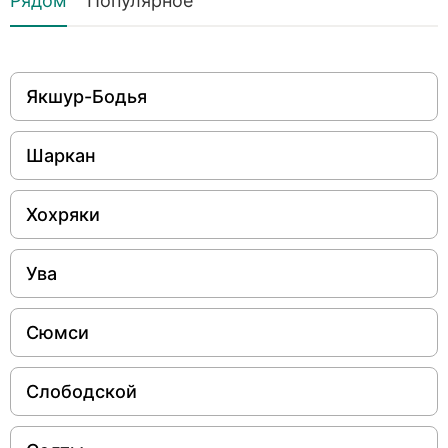
Рядом
Популярное
Якшур-Бодья
Шаркан
Хохряки
Ува
Сюмси
Слободской