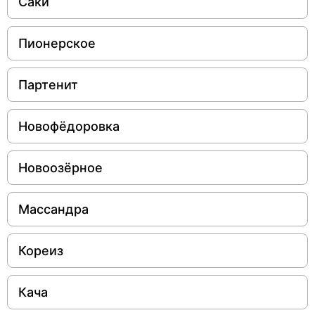
Саки
Пионерское
Партенит
Новофёдоровка
Новоозёрное
Массандра
Кореиз
Кача