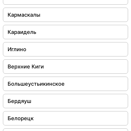
Кармаскалы
Караидель
Иглино
Верхние Киги
Большеустьикинское
Бердяуш
Белорецк