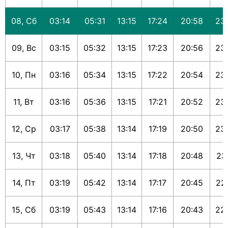
08, Сб
03:14
05:31
13:15
17:24
20:58
23
09, Вс
03:15
05:32
13:15
17:23
20:56
23
10, Пн
03:16
05:34
13:15
17:22
20:54
23
11, Вт
03:16
05:36
13:15
17:21
20:52
23
12, Ср
03:17
05:38
13:14
17:19
20:50
23
13, Чт
03:18
05:40
13:14
17:18
20:48
23
14, Пт
03:19
05:42
13:14
17:17
20:45
22
15, Сб
03:19
05:43
13:14
17:16
20:43
22