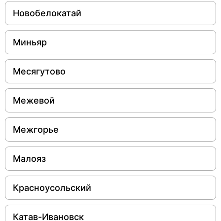
Новобелокатай
Миньяр
Месягутово
Межевой
Межгорье
Малояз
Красноусольский
Катав-Ивановск