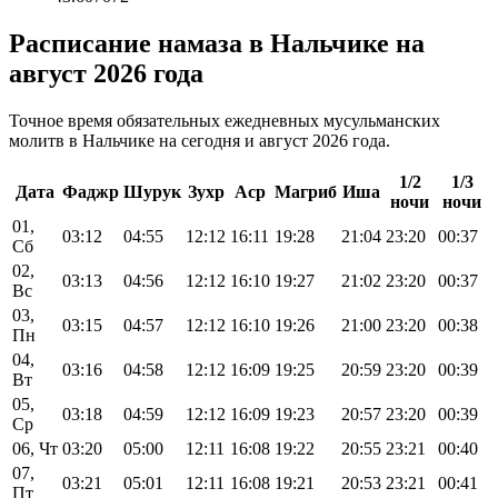
Расписание намаза в Нальчике на
август 2026 года
Точное время обязательных ежедневных мусульманских
молитв в Нальчике на сегодня и август 2026 года.
1/2
1/3
Дата
Фаджр
Шурук
Зухр
Аср
Магриб
Иша
ночи
ночи
01,
03:12
04:55
12:12
16:11
19:28
21:04
23:20
00:37
Сб
02,
03:13
04:56
12:12
16:10
19:27
21:02
23:20
00:37
Вс
03,
03:15
04:57
12:12
16:10
19:26
21:00
23:20
00:38
Пн
04,
03:16
04:58
12:12
16:09
19:25
20:59
23:20
00:39
Вт
05,
03:18
04:59
12:12
16:09
19:23
20:57
23:20
00:39
Ср
06, Чт
03:20
05:00
12:11
16:08
19:22
20:55
23:21
00:40
07,
03:21
05:01
12:11
16:08
19:21
20:53
23:21
00:41
Пт