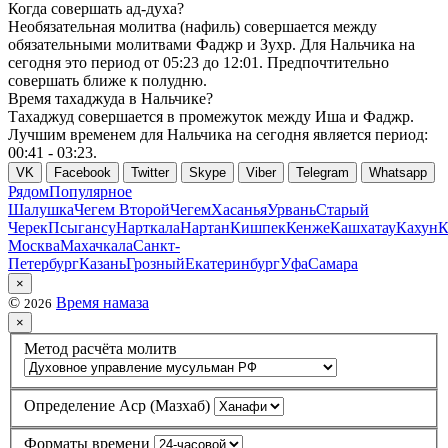
Когда совершать ад-духа?
Необязательная молитва (нафиль) совершается между
обязательными молитвами Фаджр и Зухр. Для Нальчика на
сегодня это период от
05:23
до
12:01
. Предпочтительно
совершать ближе к полудню.
Время тахаджуда в Нальчике?
Тахаджуд совершается в промежуток между Иша и Фаджр.
Лучшим временем для Нальчика на сегодня является период:
00:41
-
03:23
.
VK
Facebook
Twitter
Skype
Viber
Telegram
Whatsapp
Рядом
Популярное
Шалушка
Чегем Второй
Чегем
Хасанья
Урвань
Старый
Черек
Псыгансу
Нарткала
Нартан
Кишпек
Кенже
Кашхатау
Кахун
К
Москва
Махачкала
Санкт-
Петербург
Казань
Грозный
Екатеринбург
Уфа
Самара
×
©
Время намаза
2026
×
Метод расчёта молитв
Определение Аср (Мазхаб)
Форматы времени