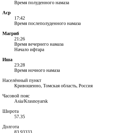
Время полуденного намаза
Аср
17:42
Время послеполуденного намаза
Магриб
21:26
Время вечернего намаза
Начало ифтара
Иша
23:28
Время ночного намаза
Населённый пункт
Кривошеино, Томская область, Россия
Часовой пояс
Asia/Krasnoyarsk
Широта
57.35
Долгота
83.93333