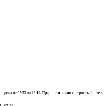
 период от
05:53
до
13:19
. Предпочтительно совершать ближе к
4
-
03:23
.