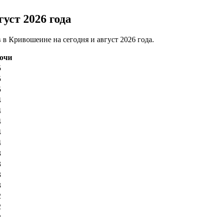
уст 2026 года
в Кривошеине на сегодня и август 2026 года.
ночи
5
5
5
4
4
4
4
4
3
3
3
3
2
2