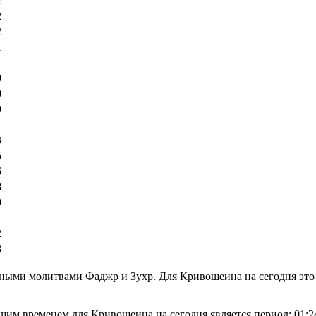
2
2
2
1
1
0
0
0
1
3
5
6
8
9
1
2
3
ьными молитвами Фаджр и Зухр. Для Кривошеина на сегодня это
шим временем для Кривошеина на сегодня является период:
01:2