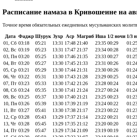
Расписание намаза в Кривошеине на авг
Точное время обязательных ежедневных мусульманских молитв 
Дата
Фаджр
Шурук
Зухр
Аср
Магриб
Иша
1/2 ночи
1/3 
01, Сб
03:18
05:21
13:31
17:48
21:40
23:35
00:29
01:2
02, Вс
03:19
05:23
13:31
17:47
21:37
23:34
00:28
01:2
03, Пн
03:20
05:25
13:30
17:46
21:35
23:33
00:27
01:2
04, Вт
03:20
05:27
13:30
17:45
21:33
23:31
00:26
01:2
05, Ср
03:21
05:29
13:30
17:44
21:31
23:30
00:26
01:2
06, Чт
03:22
05:31
13:30
17:43
21:28
23:29
00:25
01:2
07, Пт
03:23
05:33
13:30
17:42
21:26
23:28
00:24
01:2
08, Сб
03:24
05:35
13:30
17:41
21:24
23:27
00:24
01:2
09, Вс
03:25
05:37
13:30
17:40
21:21
23:25
00:23
01:2
10, Пн
03:26
05:39
13:30
17:39
21:19
23:24
00:22
01:2
11, Вт
03:27
05:41
13:30
17:38
21:17
23:23
00:22
01:2
12, Ср
03:28
05:43
13:29
17:37
21:14
23:22
00:21
01:2
13, Чт
03:28
05:45
13:29
17:35
21:12
23:20
00:20
01:2
14, Пт
03:29
05:47
13:29
17:34
21:09
23:19
00:19
01:2