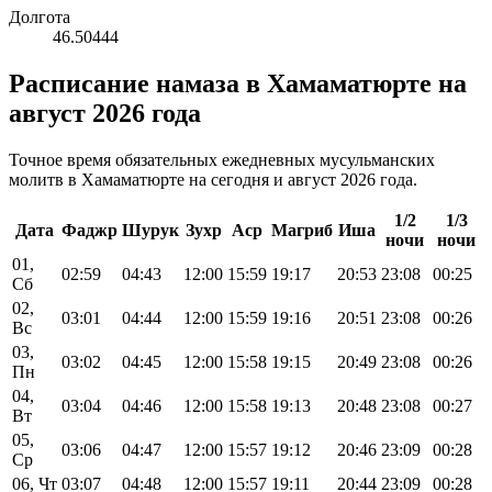
Долгота
46.50444
Расписание намаза в Хамаматюрте на
август 2026 года
Точное время обязательных ежедневных мусульманских
молитв в Хамаматюрте на сегодня и август 2026 года.
1/2
1/3
Дата
Фаджр
Шурук
Зухр
Аср
Магриб
Иша
ночи
ночи
01,
02:59
04:43
12:00
15:59
19:17
20:53
23:08
00:25
Сб
02,
03:01
04:44
12:00
15:59
19:16
20:51
23:08
00:26
Вс
03,
03:02
04:45
12:00
15:58
19:15
20:49
23:08
00:26
Пн
04,
03:04
04:46
12:00
15:58
19:13
20:48
23:08
00:27
Вт
05,
03:06
04:47
12:00
15:57
19:12
20:46
23:09
00:28
Ср
06, Чт
03:07
04:48
12:00
15:57
19:11
20:44
23:09
00:28