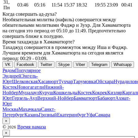
31,
03:46
05:16
11:54
15:37
18:32
19:55
23:09
00:41
Пн
Когда совершать ад-духа?
Необязательная молитва (нафиль) совершается между
обязательными молитвами Фаджр и Зухр. Для Хамаматюрта
на сегодня это период от
05:10
до
11:49
. Предпочтительно
совершать ближе к полудню.
Время тахаджуда в Хамаматюрте?
Тахаджуд совершается в промежуток между Иша и Фаджр.
Лучшим временем для Хамаматюрта на сегодня является
период:
00:29
-
03:09
.
VK
Facebook
Twitter
Skype
Viber
Telegram
Whatsapp
Рядом
Популярное
Эндирей
Энгель-
Юрт
Шелковская
Хасавюрт
Тухчар
Тарумовка
Ойсхара
Нурадилов
Костек
Новогагатли
Нижний-
Нойбер
Муцалаул
Куруш
Кошкельды
Костек
Кокрек
Кизляр
Каргал
Юрт
Герзель-Аул
Верхний-Нойбер
Бамматюрт
Бабаюрт
Ахмат-
Юрт
Москва
Махачкала
Санкт-
Петербург
Казань
Грозный
Екатеринбург
Уфа
Самара
×
©
Время намаза
2026
×