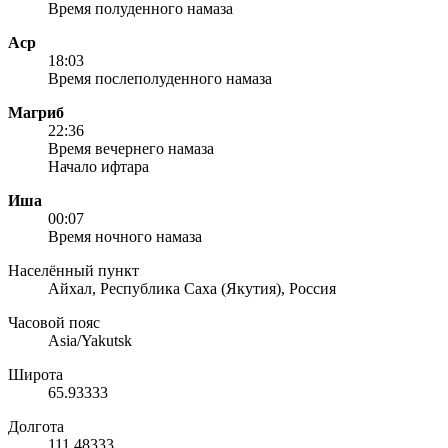
Время полуденного намаза
Аср
18:03
Время послеполуденного намаза
Магриб
22:36
Время вечернего намаза
Начало ифтара
Иша
00:07
Время ночного намаза
Населённый пункт
Айхал, Республика Саха (Якутия), Россия
Часовой пояс
Asia/Yakutsk
Широта
65.93333
Долгота
111.48333