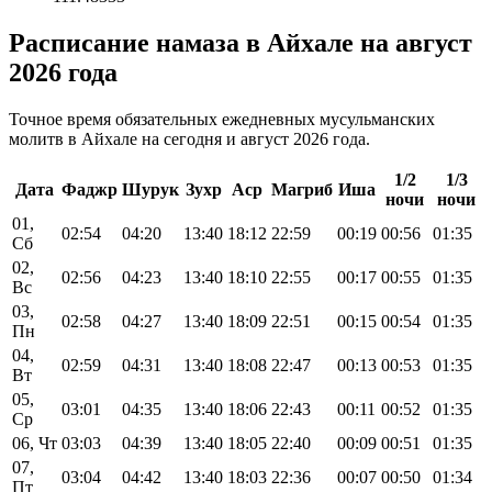
Расписание намаза в Айхале на август
2026 года
Точное время обязательных ежедневных мусульманских
молитв в Айхале на сегодня и август 2026 года.
1/2
1/3
Дата
Фаджр
Шурук
Зухр
Аср
Магриб
Иша
ночи
ночи
01,
02:54
04:20
13:40
18:12
22:59
00:19
00:56
01:35
Сб
02,
02:56
04:23
13:40
18:10
22:55
00:17
00:55
01:35
Вс
03,
02:58
04:27
13:40
18:09
22:51
00:15
00:54
01:35
Пн
04,
02:59
04:31
13:40
18:08
22:47
00:13
00:53
01:35
Вт
05,
03:01
04:35
13:40
18:06
22:43
00:11
00:52
01:35
Ср
06, Чт
03:03
04:39
13:40
18:05
22:40
00:09
00:51
01:35
07,
03:04
04:42
13:40
18:03
22:36
00:07
00:50
01:34
Пт